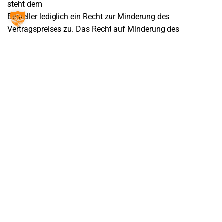
steht dem
Besteller lediglich ein Recht zur Minderung des
Vertragspreises zu. Das Recht auf Minderung des
Vertragspreises bleibt
ansonsten ausgeschlossen.
(5) Bessert der Besteller oder ein von ihm beauftragter
Dritter unsachgemäß nach, besteht keine Haftung des
Lieferers für
die daraus entstehenden Folgen. Gleiches gilt für ohne
vorherige Zustimmung des Lieferers vorgenommene
Änderungen
des Liefergegenstandes.
Rechtsmängel:
(6) Führt die Benutzung des Liefergegenstandes zur
Verletzung von gewerblichen Schutzrechten oder
Urheberrechten im Inland, wird der Lieferer auf seine Kosten