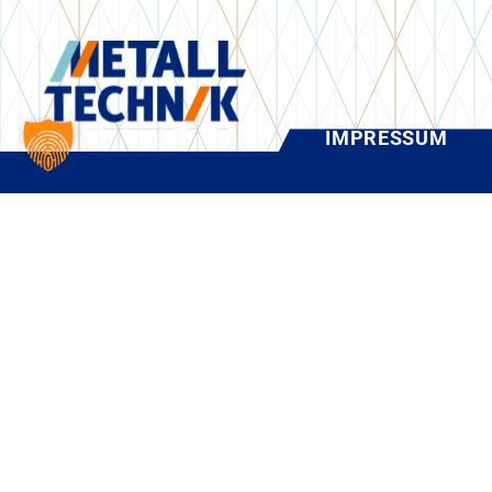
IMPRESSUM
KONTAKTIEREN SIE UNS
METALLTECHNIK Großenhainer Maschinenbau GmbH
An der Textimabrücke 3
01558 Großenhain
©
2026
METALLT