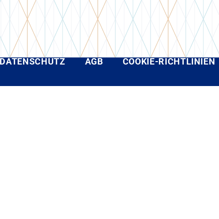
DATENSCHUTZ
AGB
COOKIE-RICHTLINIEN
Telefon +49 3522 364-1
Telefax +49 3522 364-2
info@metalltechnik-gro
ECHNIK Großenhainer Maschinenbau GmbH
| Developed with