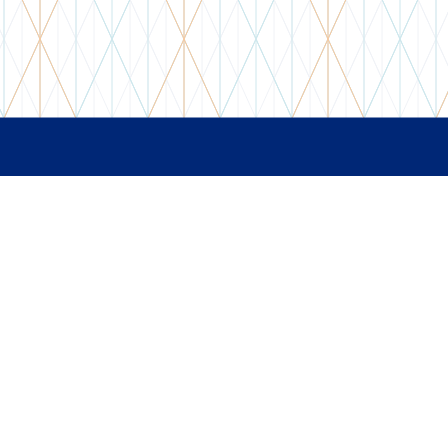
0
0
ssenhain.de
by
VOLLBLUT